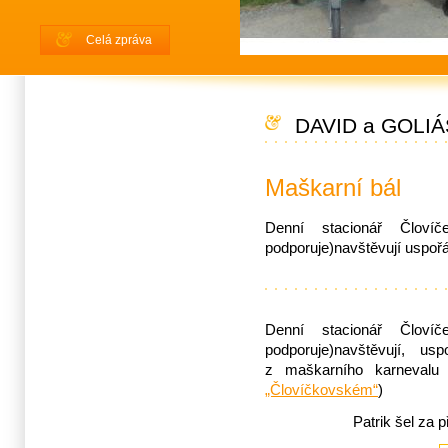
Celá zpráva
DAVID a GOLIÁ
Maškarní bál
Denní stacionář Človíče
podporuje)nav­štěvují uspoř
Denní stacionář Človíče
podporuje)nav­štěvují, 
z maškarního karnevalu
„Človíčkovském“
)
Patrik šel za 