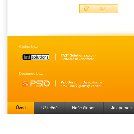
Zpět
Coded by
FAST Solutions s.r.o.
Software development.
Designed by
PsioDesign
Darovali jsme
D&G. nový grafický vzhled.
Úvod
Užitečné
Naše činnost
Jak pomoci