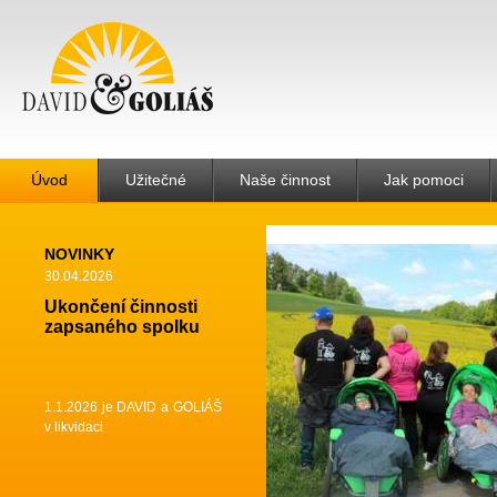
Úvod
Užitečné
Naše činnost
Jak pomoci
NOVINKY
30.04.2026
Ukončení činnosti
zapsaného spolku
1.1.2026 je DAVID a GOLIÁŠ
v likvidaci