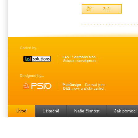
Zpět
Coded by
FAST Solutions s.r.o.
Software development.
Designed by
PsioDesign
Darovali jsme
D&G. nový grafický vzhled.
Úvod
Užitečné
Naše činnost
Jak pomoci