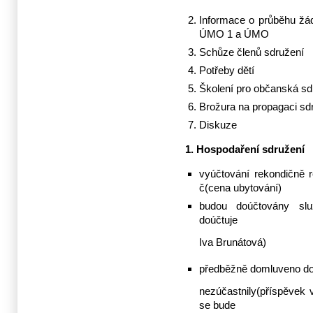
Informace o průběhu žád
ÚMO 1 a ÚMO
Schůze členů sdružení
Potřeby dětí
Školení pro občanská sdr
Brožura na propagaci sd
Diskuze
1. Hospodaření sdružení
vyúčtování rekondičně 
č(cena ubytování)
budou doúčtovány slu
doúčtuje
Iva Brunátová)
předběžně domluveno doúč
nezúčastnily(přís­pěvek
se bude