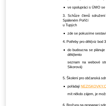
ve spolupráci s ÚMO s
3. Schůze členů sdružen
Spáleném Poříčí
u Tupých
zde se pokusíme sestavi
4. Potřeby pro děti(viz bod 3
do budoucna se plánuje 
děti(tento
seznam na webové strá
Sikorová)
5. Školení pro občanská sdru
pořádají
NEZISKOVKY.
mít někdo zájem, je možn
6. Brožura na propagaci s