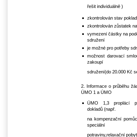
řešit individuálně )
zkontrolován stav pokla
zkontrolován zůstatek na
vymezení částky na podě
sdružení
je možné pro potřeby sd
možnost darovací smlo
zakoupí
sdružení(do 20.000 Kč se
2. Informace o průběhu žád
ÚMO 1 a ÚMO
ÚMO 1,3 proplácí př
dokladů (např.
na kompenzační pomůcky
speciální
potraviny,relaxační pobyt