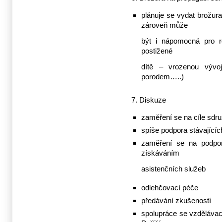
plánuje se vydat brožur
zároveň může
být i nápomocná pro ro
postižené
dítě – vrozenou vývo
porodem…..)
7. Diskuze
zaměření se na cíle sdru
spíše podpora stávajících
zaměření se na podpo
získáváním
asistenčních služeb
odlehčovací péče
předávání zkušeností
spolupráce se vzdělávac