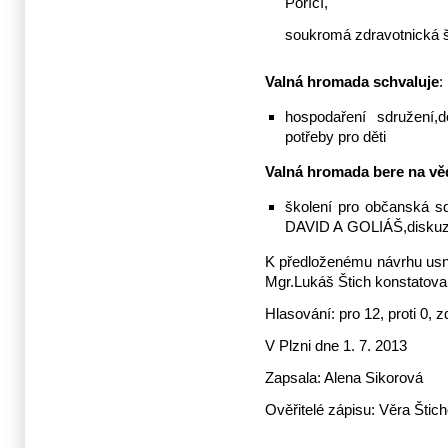
Poříčí,
soukromá zdravotnická š
Valná hromada schvaluje
:
hospodaření sdružení,
potřeby pro děti
Valná hromada bere na v
školení pro občanská sd
DAVID A GOLIÁŠ,diskuz
K předloženému návrhu usn
Mgr.Lukáš Štich konstatoval
Hlasování: pro 12, proti 0, z
V Plzni dne 1. 7. 2013
Zapsala: Alena Sikorová
Ověřitelé zápisu: Věra Štic