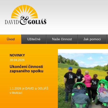
Úvod
Užitečné
Naše činnost
Jak pomoci
NOVINKY
30.04.2026
Ukončení činnosti
zapsaného spolku
1.1.2026 je DAVID a GOLIÁŠ
v likvidaci