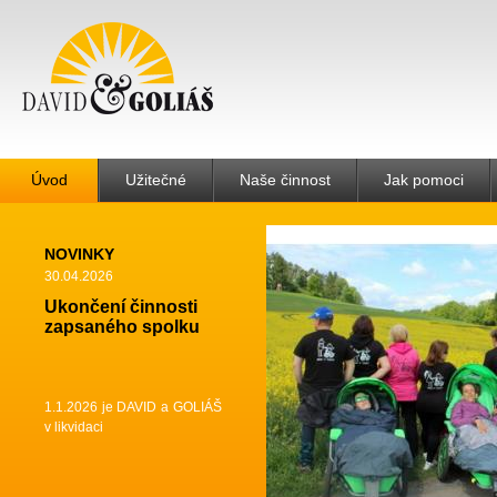
Úvod
Užitečné
Naše činnost
Jak pomoci
NOVINKY
30.04.2026
Ukončení činnosti
zapsaného spolku
1.1.2026 je DAVID a GOLIÁŠ
v likvidaci