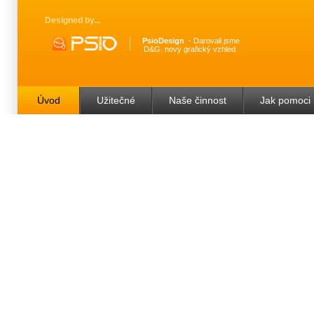
Designed by
PsioDesign
Darovali jsme
D&G. nový grafický vzhled.
Úvod
Užitečné
Naše činnost
Jak pomoci