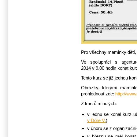
Pro všechny maminky dětí,
Ve spolupráci s agent
2014 v 9.00 hodin konat kur
Tento kurz se již jednou kona
Obrázky, kterými maminky
prohlédnout zde:
http://www.
Z kurzů minulých:
v lednu se konal kurz u
v Doře V.
)
v únoru se z organizačn
v březnu se měl konat 