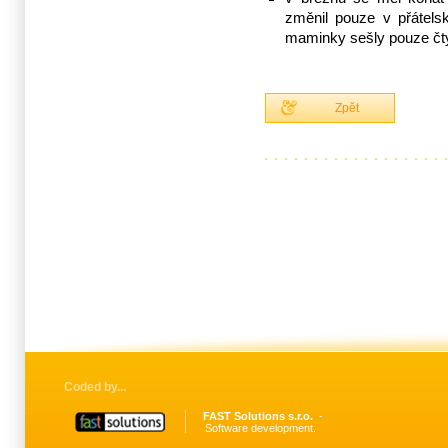
změnil pouze v přátels
maminky sešly pouze čty
Zpět
Coded by
FAST Solutions s.r.o.
Software development.