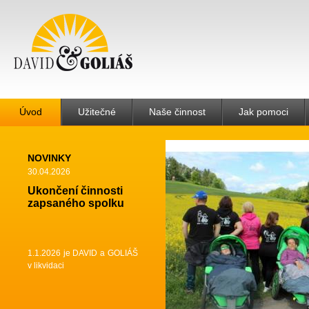
Úvod
Užitečné
Naše činnost
Jak pomoci
NOVINKY
30.04.2026
Ukončení činnosti
zapsaného spolku
1.1.2026 je DAVID a GOLIÁŠ
v likvidaci