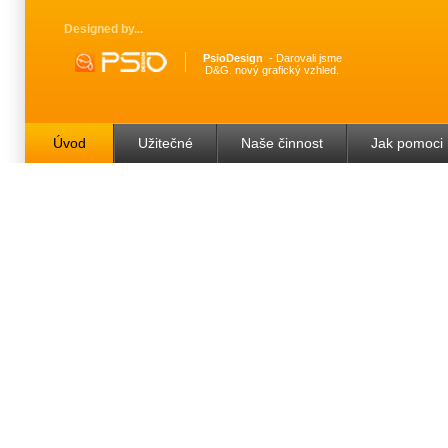
Designed by
PsioDesign
Darovali jsme
D&G. nový grafický vzhled.
Úvod
Užitečné
Naše činnost
Jak pomoci