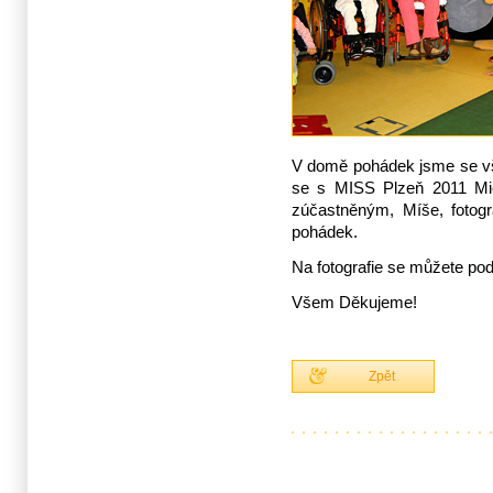
V domě pohádek jsme se vši
se s MISS Plzeň 2011 Mic
zúčastněným, Míše, fotog
pohádek.
Na fotografie se můžete podí
Všem Děkujeme!
Zpět