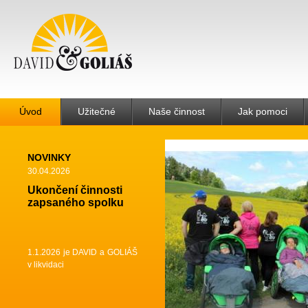
Úvod
Užitečné
Naše činnost
Jak pomoci
NOVINKY
30.04.2026
Ukončení činnosti
zapsaného spolku
1.1.2026 je DAVID a GOLIÁŠ
v likvidaci