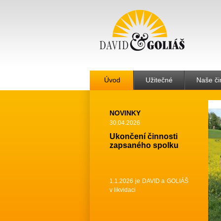
Úvod
Užitečné
Naše či
NOVINKY
30.04.2026
Ukončení činnosti
zapsaného spolku
1.1.2026 je DAVID a GOLIÁŠ
v likvidaci