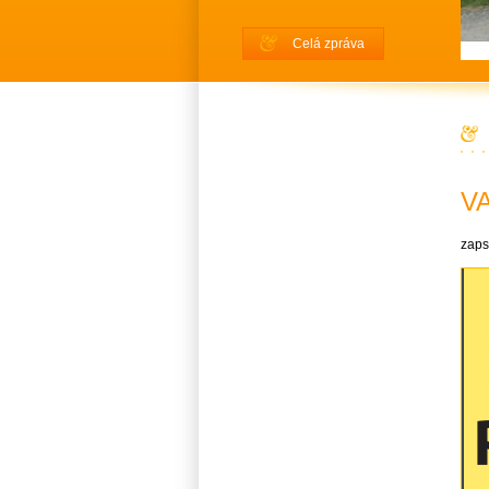
Celá zpráva
V
zaps