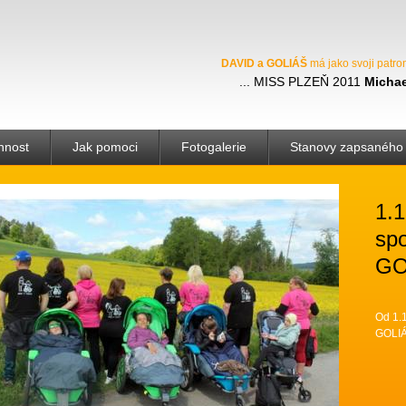
DAVID a GOLIÁŠ
má jako svoji patro
MISS PLZEŇ 2011
Michae
nnost
Jak pomoci
Fotogalerie
Stanovy zapsaného 
1.1
sp
GOL
Od 1.
GOLIÁŠ