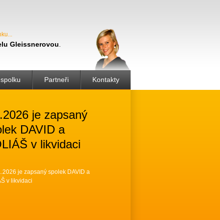
nku
lu Gleissnerovou
.
spolku
Partneři
Kontakty
.2026 je zapsaný
olek DAVID a
IÁŠ v likvidaci
1.2026 je zapsaný spolek DAVID a
 v likvidaci