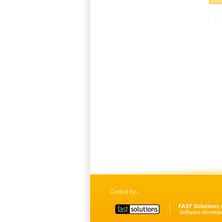
Coded by
FAST Solutions s
Software develop