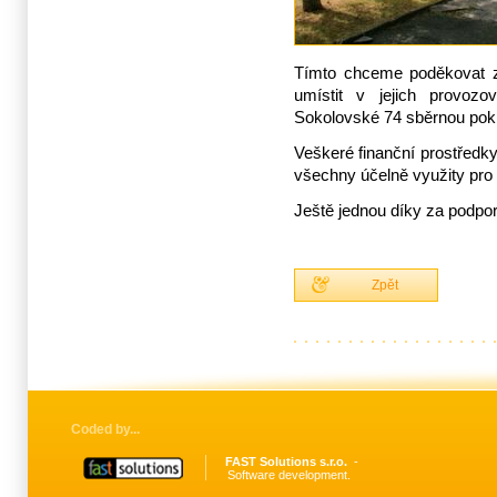
Tímto chceme poděkovat
umístit v jejich provoz
Sokolovské 74 sběrnou pok
Veškeré finanční prostředk
všechny účelně využity pro t
Ještě jednou díky za podpor
Zpět
Coded by
FAST Solutions s.r.o.
Software development.