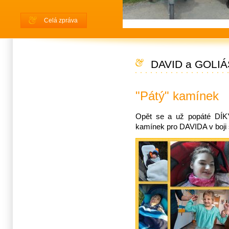
Celá zpráva
DAVID a GOLIÁ
"Pátý" kamínek
Opět se a už popáté DÍK
kamínek pro DAVIDA v boj