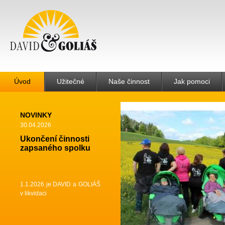
Úvod
Užitečné
Naše činnost
Jak pomoci
NOVINKY
30.04.2026
Ukončení činnosti
zapsaného spolku
1.1.2026 je DAVID a GOLIÁŠ
v likvidaci