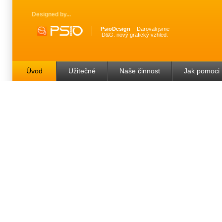
Designed by
PsioDesign
Darovali jsme
D&G. nový grafický vzhled.
Úvod
Užitečné
Naše činnost
Jak pomoci